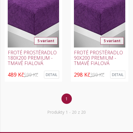
5 variant
5 variant
FROTÉ PROSTĚRADLO
FROTÉ PROSTĚRADLO
180X200 PREMIUM -
90X200 PREMIUM -
TMAVĚ FIALOVÁ
TMAVĚ FIALOVÁ
489 Kč
298 Kč
599 Kč
399 Kč
DETAIL
DETAIL
1
Produkty
1
- 20 z 20