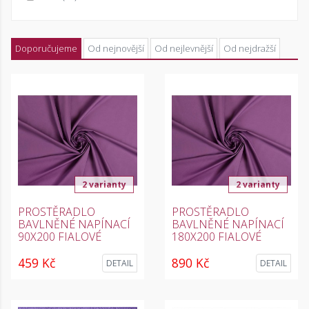
Doporučujeme
Od nejnovější
Od nejlevnější
Od nejdražší
2 varianty
2 varianty
PROSTĚRADLO
PROSTĚRADLO
BAVLNĚNÉ NAPÍNACÍ
BAVLNĚNÉ NAPÍNACÍ
90X200 FIALOVÉ
180X200 FIALOVÉ
459 Kč
890 Kč
DETAIL
DETAIL