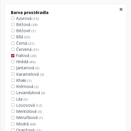
Barva prostěradla
Azurová
(15)
Béžová
(39)
Béžové
(1)
Bílá
(65)
Černá
(21)
Červená
(31)
Fialová
(20)
Hnědá
(46)
Jantarová
(5)
Karamelová
(3)
Khaki
(1)
Krémová
(2)
Levandulová
(4)
Lila
(5)
Lososová
(12)
Mentolová
(3)
Meruňková
(1)
Modrá
(48)
Oranžová
(21)