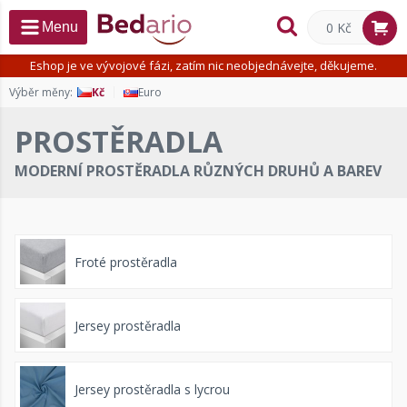
0 Kč
Menu
Eshop je ve vývojové fázi, zatím nic neobjednávejte, děkujeme.
Výběr měny:
Kč
Euro
PROSTĚRADLA
MODERNÍ PROSTĚRADLA RŮZNÝCH DRUHŮ A BAREV
Froté prostěradla
Jersey prostěradla
Jersey prostěradla s lycrou