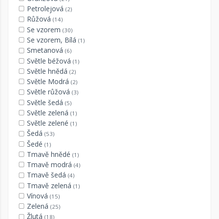
Petrolejová
(2)
Růžová
(14)
Se vzorem
(30)
Se vzorem, Bílá
(1)
Smetanová
(6)
Světle béžová
(1)
Světle hnědá
(2)
Světle Modrá
(2)
Světle růžová
(3)
Světle šedá
(5)
Světle zelená
(1)
Světle zelené
(1)
Šedá
(53)
Šedé
(1)
Tmavě hnědé
(1)
Tmavě modrá
(4)
Tmavě šedá
(4)
Tmavě zelená
(1)
Vínová
(15)
Zelená
(25)
Žlutá
(18)