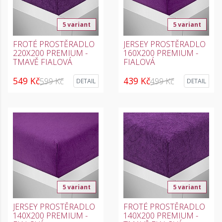
5 variant
5 variant
FROTÉ PROSTĚRADLO
JERSEY PROSTĚRADLO
220X200 PREMIUM -
160X200 PREMIUM -
TMAVĚ FIALOVÁ
FIALOVÁ
549 Kč
439 Kč
599 Kč
499 Kč
DETAIL
DETAIL
5 variant
5 variant
JERSEY PROSTĚRADLO
FROTÉ PROSTĚRADLO
140X200 PREMIUM -
140X200 PREMIUM -