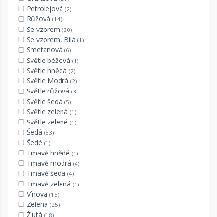
Petrolejová
(2)
Růžová
(14)
Se vzorem
(30)
Se vzorem, Bílá
(1)
Smetanová
(6)
Světle béžová
(1)
Světle hnědá
(2)
Světle Modrá
(2)
Světle růžová
(3)
Světle šedá
(5)
Světle zelená
(1)
Světle zelené
(1)
Šedá
(53)
Šedé
(1)
Tmavě hnědé
(1)
Tmavě modrá
(4)
Tmavě šedá
(4)
Tmavě zelená
(1)
Vínová
(15)
Zelená
(25)
Žlutá
(18)