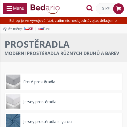
0 Kč
Menu
Eshop je ve vývojové fázi, zatím nic neobjednávejte, děkujeme.
Výběr měny:
Kč
Euro
PROSTĚRADLA
MODERNÍ PROSTĚRADLA RŮZNÝCH DRUHŮ A BAREV
Froté prostěradla
Jersey prostěradla
Jersey prostěradla s lycrou