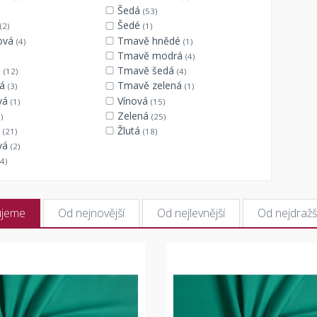
Šedá
(53)
Šedé
(2)
(1)
ová
Tmavě hnědé
(4)
(1)
Tmavě modrá
(4)
á
Tmavě šedá
(12)
(4)
vá
Tmavě zelená
(3)
(1)
vá
Vínová
(1)
(15)
Zelená
)
(25)
á
Žlutá
(21)
(18)
ová
(2)
4)
ujeme
Od nejnovější
Od nejlevnější
Od nejdražš