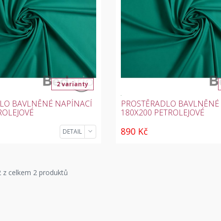
2 varianty
LO BAVLNĚNÉ NAPÍNACÍ
PROSTĚRADLO BAVLNĚNÉ 
ROLEJOVÉ
180X200 PETROLEJOVÉ
890 Kč
DETAIL
 z celkem 2 produktů