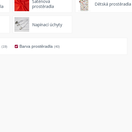
Saténová
Dětská prostěradla
la
prostěradla
Napínací úchyty
a
Barva prostěradla
(19)
(40)