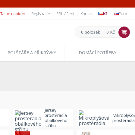
Tajné nabídky
Registrace
Přihlášení
Kontakt
Kč
Euro
0 položek
0 Kč
POLŠTÁŘE A PŘIKRÝVKY
DOMÁCÍ POTŘEBY
Jersey
prostěradla
Mikroplyšo
obálkového
prostěradla
střihu