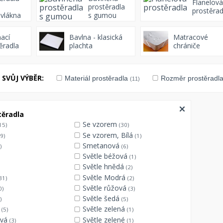
Flanelová
prostěradla
prostěrad
vlákna
s gumou
ací
Bavlna - klasická
Matracové
ěradla
plachta
chrániče
SVŮJ VÝBĚR:
Materiál prostěradla
Rozměr prostěradl
(11)
těradla
Se vzorem
15)
(30)
Se vzorem, Bílá
9)
(1)
Smetanová
)
(6)
Světle béžová
(1)
Světle hnědá
(2)
Světle Modrá
31)
(2)
Světle růžová
0)
(3)
Světle šedá
)
(5)
á
Světle zelená
(5)
(1)
ová
Světle zelené
(3)
(1)