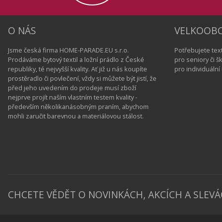
O NÁS
VELKOOB
Jsme česká firma HOME-PARADE.EU s.r.o.
Potřebujete text
Prodáváme bytový textil a ložní prádlo z České
pro seniory či 
republiky, té nejvyšší kvality. Ať již u nás koupíte
pro individuáln
prostěradlo či povlečení, vždy si můžete být jistí, že
před jeho uvedením do prodeje musí zboží
nejprve projít naším vlastním testem kvality -
především několikanásobným praním, abychom
mohli zaručit barevnou a materiálovou stálost.
CHCETE VĚDĚT O NOVINKÁCH, AKCÍCH A SLEVÁ