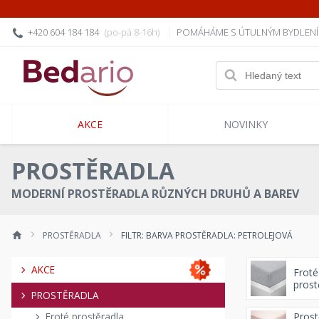
+420 604 184 184
(po-pá 8-16h)
POMÁHÁME S ÚTULNÝM BYDLEN
AKCE
NOVINKY
PROSTĚRADLA
MODERNÍ PROSTĚRADLA RŮZNÝCH DRUHŮ A BAREV
PROSTĚRADLA
FILTR: BARVA PROSTĚRADLA: PETROLEJOVÁ
AKCE
Froté
prost
PROSTĚRADLA
Prost
Froté prostěradla