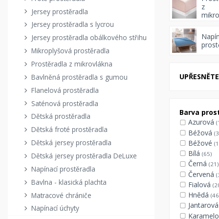
z
Jersey prostěradla
mikro
Jersey prostěradla s lycrou
Napín
Jersey prostěradla obálkového střihu
prost
Mikroplyšová prostěradla
Prostěradla z mikrovlákna
UPŘESNĚTE 
Bavlněná prostěradla s gumou
Flanelová prostěradla
Saténová prostěradla
Barva pros
Dětská prostěradla
Azurová
(
Dětská froté prostěradla
Béžová
(3
Dětská jersey prostěradla
Béžové
(1
Bílá
(65)
Dětská jersey prostěradla DeLuxe
Černá
(21)
Napínací prostěradla
Červená
(
Bavlna - klasická plachta
Fialová
(2
Hnědá
Matracové chrániče
(46
Jantarov
Napínací úchyty
Karamel