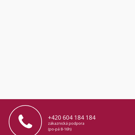
+420 604 184 184
zákaznická podpora
(po-pá 8-16h)