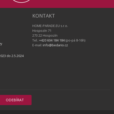
KONTAKT
HOME-PARADE.EU s.r.o.
Hospozín 71
273 22 Hospozín
Tel.:
+420 604 184 184
(po-pá 8-16h)
vy
E-mail:
info@bedario.cz
023 do 2.5.2024
ODEBÍRAT