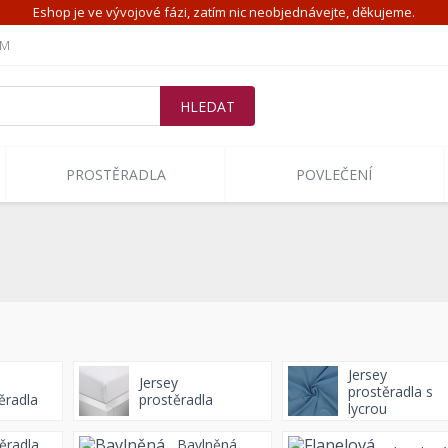
Eshop je ve vývojové fázi, zatím nic neobjednávejte, děkujeme.
ÍM
PROSTĚRADLA
POVLEČENÍ
Jersey
Jersey
prostěradla s
ěradla
prostěradla
lycrou
ěradla
Bavlněná