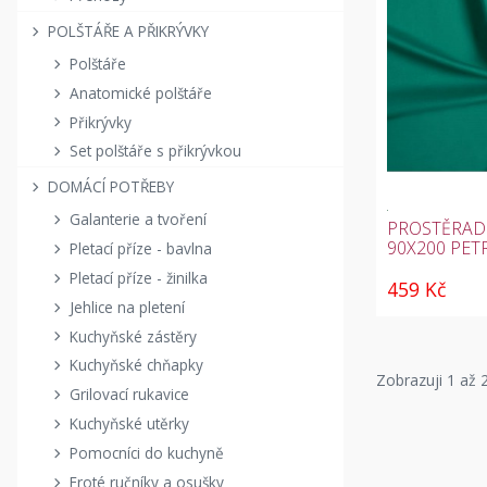
POLŠTÁŘE A PŘIKRÝVKY
Polštáře
Anatomické polštáře
Přikrývky
Set polštáře s přikrývkou
DOMÁCÍ POTŘEBY
Galanterie a tvoření
PROSTĚRAD
90X200 PET
Pletací příze - bavlna
Pletací příze - žinilka
459 Kč
Jehlice na pletení
Kuchyňské zástěry
Kuchyňské chňapky
Zobrazuji
1
až 2
Grilovací rukavice
Kuchyňské utěrky
Pomocníci do kuchyně
Froté ručníky a osušky