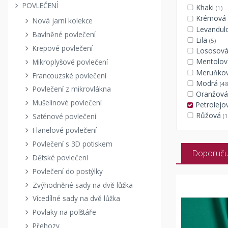
POVLEČENÍ
Khaki
(1)
Krémová
Nová jarní kolekce
Levandul
Bavlněné povlečení
Lila
(5)
Krepové povlečení
Lososov
Mentolo
Mikroplyšové povlečení
Meruňko
Francouzské povlečení
Modrá
(48
Povlečení z mikrovlákna
Oranžov
Mušelínové povlečení
Petrolej
Růžová
Saténové povlečení
(1
Flanelové povlečení
Povlečení s 3D potiskem
Doporuč
Dětské povlečení
Povlečení do postýlky
Zvýhodněné sady na dvě lůžka
Vícedílné sady na dvě lůžka
Povlaky na polštáře
Přehozy