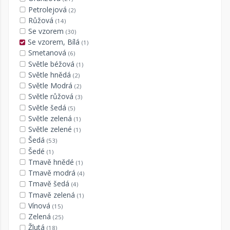
Petrolejová
(2)
Růžová
(14)
Se vzorem
(30)
Se vzorem, Bílá
(1)
Smetanová
(6)
Světle béžová
(1)
Světle hnědá
(2)
Světle Modrá
(2)
Světle růžová
(3)
Světle šedá
(5)
Světle zelená
(1)
Světle zelené
(1)
Šedá
(53)
Šedé
(1)
Tmavě hnědé
(1)
Tmavě modrá
(4)
Tmavě šedá
(4)
Tmavě zelená
(1)
Vínová
(15)
Zelená
(25)
Žlutá
(18)