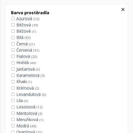
Barva prostěradla
Azurová
(15)
Béžová
(39)
Béžové
(1)
Bílá
(65)
Černá
(21)
Červená
(31)
Fialová
(20)
Hnědá
(46)
Jantarová
(5)
Karamelová
(3)
Khaki
(1)
Krémová
(2)
Levandulová
(4)
Lila
(5)
Lososová
(12)
Mentolová
(3)
Meruňková
(1)
Modrá
(48)
Oranžová
(21)