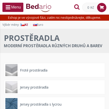
0 Kč
Menu
Eshop je ve vývojové fázi, zatím nic neobjednávejte, děkujeme.
Výběr měny:
Kč
Euro
PROSTĚRADLA
MODERNÍ PROSTĚRADLA RŮZNÝCH DRUHŮ A BAREV
Froté prostěradla
Jersey prostěradla
Jersey prostěradla s lycrou