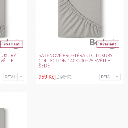
9 variant
9 variant
LUXURY
SATÉNOVÉ PROSTĚRADLO LUXURY
SVĚTLE
COLLECTION 140X200+25 SVĚTLE
ŠEDÉ
959 Kč
1 190 Kč
DETAIL
DETAIL