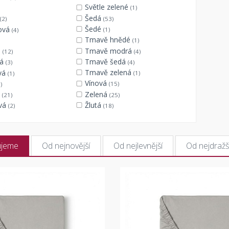
Světle zelené
(1)
Šedá
(53)
(2)
Šedé
ová
(1)
(4)
Tmavě hnědé
(1)
Tmavě modrá
á
(4)
(12)
Tmavě šedá
vá
(4)
(3)
Tmavě zelená
vá
(1)
(1)
Vínová
(15)
)
Zelená
á
(25)
(21)
Žlutá
ová
(18)
(2)
ujeme
Od nejnovější
Od nejlevnější
Od nejdražš