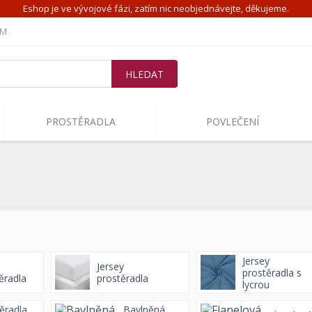
Eshop je ve vývojové fázi, zatím nic neobjednávejte, děkujeme.
ÍM
PROSTĚRADLA
POVLEČENÍ
Jersey
Jersey
prostěradla s
ěradla
prostěradla
lycrou
ěradla
Bavlněná