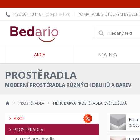
+420 604 184 184
(po-pá 8-16h)
POMÁHÁME S ÚTULNÝM BYDLEN
AKCE
NOVINKY
PROSTĚRADLA
MODERNÍ PROSTĚRADLA RŮZNÝCH DRUHŮ A BAREV
PROSTĚRADLA
FILTR: BARVA PROSTĚRADLA: SVĚTLE ŠEDÁ
AKCE
Froté
prost
PROSTĚRADLA
Prost
Froté prostěradla