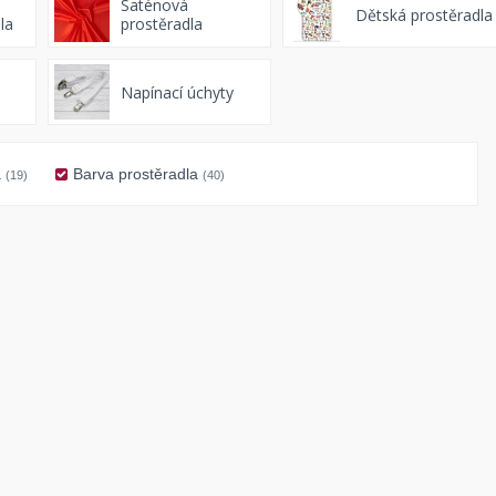
Saténová
Dětská prostěradla
la
prostěradla
Napínací úchyty
a
Barva prostěradla
(19)
(40)