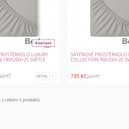
9 variant
PROSTĚRADLO LUXURY
SATÉNOVÉ PROSTĚRADLO 
 180X200+25 SVĚTLE
COLLECTION 90X200+25 S
735 Kč
390 Kč
990 Kč
DETAIL
 z celkem 5 produktů