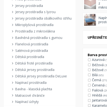
z
Jersey prostěradla
mikro
Jersey prostěradla s lycrou
Napín
Jersey prostěradla obálkového střihu
prost
Mikroplyšová prostěradla
Prostěradla z mikrovlákna
UPŘESNĚTE 
Bavlněná prostěradla s gumou
Flanelová prostěradla
Saténová prostěradla
Barva pros
Dětská prostěradla
Azurová
(
Dětská froté prostěradla
Béžová
(3
Dětská jersey prostěradla
Béžové
(1
Bílá
(65)
Dětská jersey prostěradla DeLuxe
Černá
(21)
Napínací prostěradla
Červená
(
Bavlna - klasická plachta
Fialová
(2
Hnědá
Matracové chrániče
(46
Jantarov
Napínací úchyty
Karamel