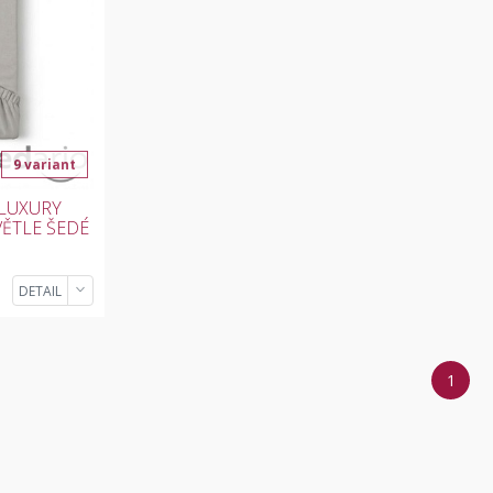
9 variant
LUXURY
VĚTLE ŠEDÉ
DETAIL
1