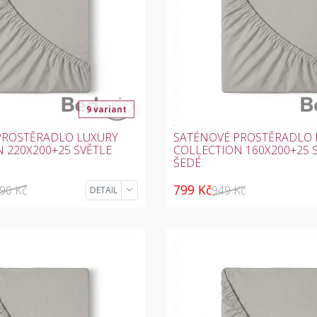
9 variant
PROSTĚRADLO LUXURY
SATÉNOVÉ PROSTĚRADLO 
 220X200+25 SVĚTLE
COLLECTION 160X200+25 
ŠEDÉ
799 Kč
590 Kč
949 Kč
DETAIL