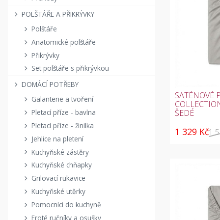
POLŠTÁŘE A PŘIKRÝVKY
Polštáře
Anatomické polštáře
Přikrývky
Set polštáře s přikrývkou
DOMÁCÍ POTŘEBY
SATÉNOVÉ 
Galanterie a tvoření
COLLECTION
ŠEDÉ
Pletací příze - bavlna
Pletací příze - žinilka
1 329 Kč
1 
Jehlice na pletení
Kuchyňské zástěry
Kuchyňské chňapky
Grilovací rukavice
Kuchyňské utěrky
Pomocníci do kuchyně
Froté ručníky a osušky