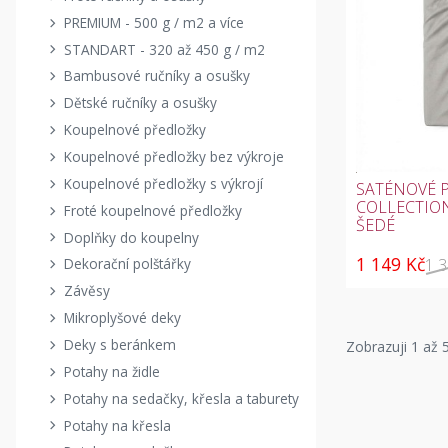
PREMIUM - 500 g / m2 a více
STANDART - 320 až 450 g / m2
Bambusové ručníky a osušky
Dětské ručníky a osušky
Koupelnové předložky
Koupelnové předložky bez výkroje
Koupelnové předložky s výkrojí
SATÉNOVÉ 
COLLECTION
Froté koupelnové předložky
ŠEDÉ
Doplňky do koupelny
1 149 Kč
1 
Dekorační polštářky
Závěsy
Mikroplyšové deky
Deky s beránkem
Zobrazuji
1
až 5
Potahy na židle
Potahy na sedačky, křesla a taburety
Potahy na křesla