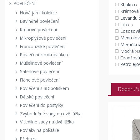
POVLEČENÍ
Khaki
(1)
Krémová
Nová jarní kolekce
Levandul
Bavlněné povlečení
Lila
(5)
Krepové povlečení
Lososov
Mentolo
Mikroplyšové povlečení
Meruňko
Francouzské povlečení
Modrá
(48
Povlečení z mikrovlákna
Oranžov
Mušelínové povlečení
Petrolej
Saténové povlečení
Flanelové povlečení
Povlečení s 3D potiskem
Doporuč
Dětské povlečení
Povlečení do postýlky
Zvýhodněné sady na dvě lůžka
Vícedílné sady na dvě lůžka
Povlaky na polštáře
Přehozy