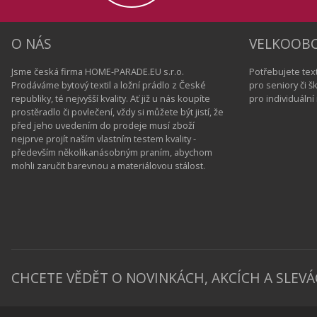
O NÁS
VELKOOB
Jsme česká firma HOME-PARADE.EU s.r.o.
Potřebujete text
Prodáváme bytový textil a ložní prádlo z České
pro seniory či 
republiky, té nejvyšší kvality. Ať již u nás koupíte
pro individuáln
prostěradlo či povlečení, vždy si můžete být jistí, že
před jeho uvedením do prodeje musí zboží
nejprve projít naším vlastním testem kvality -
především několikanásobným praním, abychom
mohli zaručit barevnou a materiálovou stálost.
CHCETE VĚDĚT O NOVINKÁCH, AKCÍCH A SLEVÁ