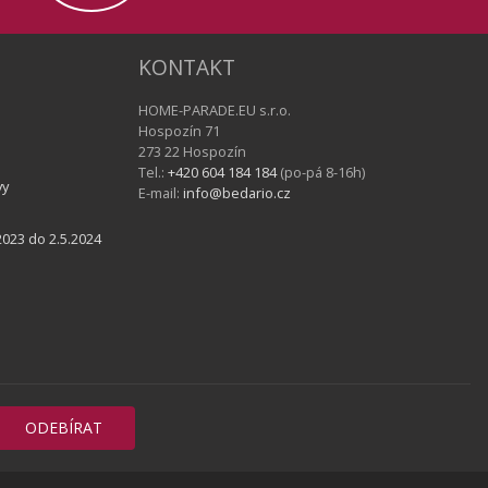
KONTAKT
HOME-PARADE.EU s.r.o.
Hospozín 71
273 22 Hospozín
Tel.:
+420 604 184 184
(po-pá 8-16h)
vy
E-mail:
info@bedario.cz
023 do 2.5.2024
ODEBÍRAT