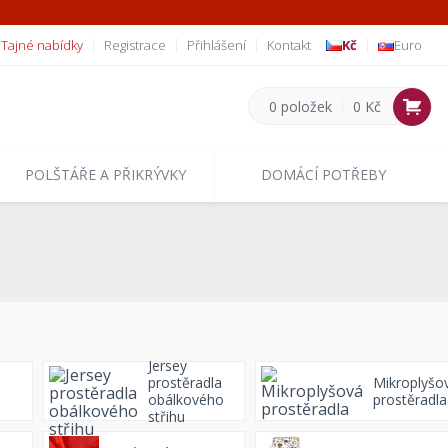
Tajné nabídky
Registrace
Přihlášení
Kontakt
Kč
Euro
0 položek
0 Kč
POLŠTÁŘE A PŘIKRÝVKY
DOMÁCÍ POTŘEBY
Jersey
prostěradla
Mikroplyšo
obálkového
prostěradla
střihu