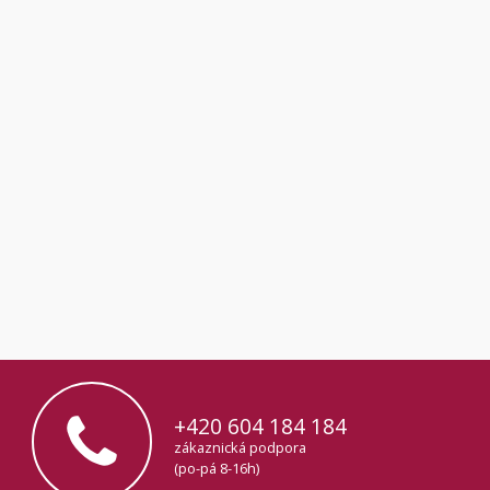
+420 604 184 184
zákaznická podpora
(po-pá 8-16h)