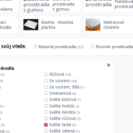
Flanelová
prostěradla
prostěrad
vlákna
s gumou
ací
Bavlna - klasická
Matracové
ěradla
plachta
chrániče
SVŮJ VÝBĚR:
Materiál prostěradla
Rozměr prostěradl
(11)
těradla
Růžová
15)
(14)
Se vzorem
9)
(30)
Se vzorem, Bílá
)
(1)
Smetanová
(6)
Světle béžová
(1)
Světle hnědá
31)
(2)
Světle Modrá
0)
(2)
Světle růžová
)
(3)
á
Světle šedá
(5)
(5)
Světle zelená
ová
(1)
(3)