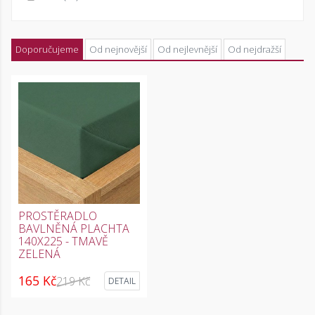
Doporučujeme
Od nejnovější
Od nejlevnější
Od nejdražší
PROSTĚRADLO
BAVLNĚNÁ PLACHTA
140X225 - TMAVĚ
ZELENÁ
165 Kč
219 Kč
DETAIL