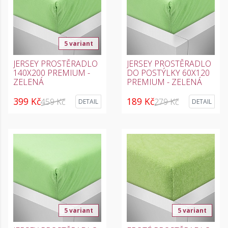
5 variant
JERSEY PROSTĚRADLO
JERSEY PROSTĚRADLO
140X200 PREMIUM -
DO POSTÝLKY 60X120
ZELENÁ
PREMIUM - ZELENÁ
399 Kč
189 Kč
459 Kč
279 Kč
DETAIL
DETAIL
5 variant
5 variant