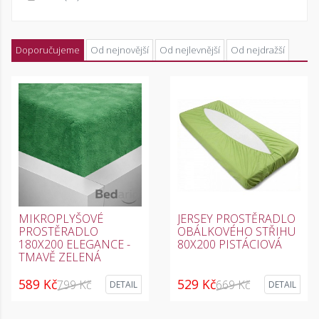
Doporučujeme
Od nejnovější
Od nejlevnější
Od nejdražší
MIKROPLYŠOVÉ
JERSEY PROSTĚRADLO
PROSTĚRADLO
OBÁLKOVÉHO STŘIHU
180X200 ELEGANCE -
80X200 PISTÁCIOVÁ
TMAVĚ ZELENÁ
589 Kč
529 Kč
799 Kč
669 Kč
DETAIL
DETAIL