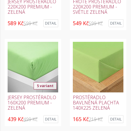
JERSEY PROSTĚRADLO
FROTÉ PROSTĚRADLO
220X200 PREMIUM -
220X200 PREMIUM -
ZELENÁ
SVĚTLE ZELENÁ
589 Kč
549 Kč
599 Kč
599 Kč
DETAIL
DETAIL
5 variant
JERSEY PROSTĚRADLO
PROSTĚRADLO
160X200 PREMIUM -
BAVLNĚNÁ PLACHTA
ZELENÁ
140X225 ZELENÁ
439 Kč
165 Kč
499 Kč
219 Kč
DETAIL
DETAIL