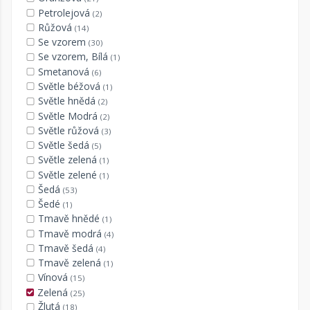
Petrolejová
(2)
Růžová
(14)
Se vzorem
(30)
Se vzorem, Bílá
(1)
Smetanová
(6)
Světle béžová
(1)
Světle hnědá
(2)
Světle Modrá
(2)
Světle růžová
(3)
Světle šedá
(5)
Světle zelená
(1)
Světle zelené
(1)
Šedá
(53)
Šedé
(1)
Tmavě hnědé
(1)
Tmavě modrá
(4)
Tmavě šedá
(4)
Tmavě zelená
(1)
Vínová
(15)
Zelená
(25)
Žlutá
(18)