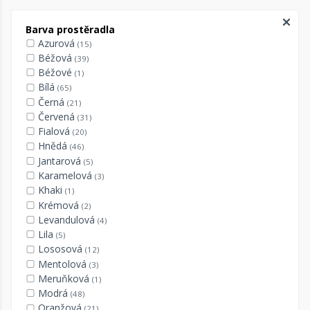
Barva prostěradla
Azurová
(15)
Béžová
(39)
Béžové
(1)
Bílá
(65)
Černá
(21)
Červená
(31)
Fialová
(20)
Hnědá
(46)
Jantarová
(5)
Karamelová
(3)
Khaki
(1)
Krémová
(2)
Levandulová
(4)
Lila
(5)
Lososová
(12)
Mentolová
(3)
Meruňková
(1)
Modrá
(48)
Oranžová
(21)