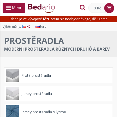
0 Kč
Menu
Eshop je ve vývojové fázi, zatím nic neobjednávejte, děkujeme.
Výběr měny:
Kč
Euro
PROSTĚRADLA
MODERNÍ PROSTĚRADLA RŮZNÝCH DRUHŮ A BAREV
Froté prostěradla
Jersey prostěradla
Jersey prostěradla s lycrou