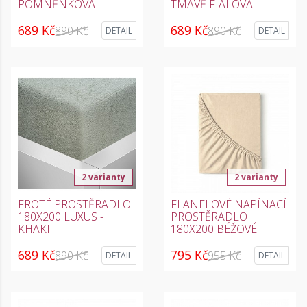
POMNĚNKOVÁ
TMAVĚ FIALOVÁ
689 Kč
689 Kč
890 Kč
890 Kč
DETAIL
DETAIL
2 varianty
2 varianty
FROTÉ PROSTĚRADLO
FLANELOVÉ NAPÍNACÍ
180X200 LUXUS -
PROSTĚRADLO
KHAKI
180X200 BÉŽOVÉ
689 Kč
795 Kč
890 Kč
955 Kč
DETAIL
DETAIL