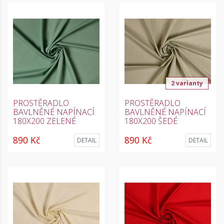
2 varianty
PROSTĚRADLO
PROSTĚRADLO
BAVLNĚNÉ NAPÍNACÍ
BAVLNĚNÉ NAPÍNACÍ
180X200 ZELENÉ
180X200 ŠEDÉ
890 Kč
890 Kč
DETAIL
DETAIL