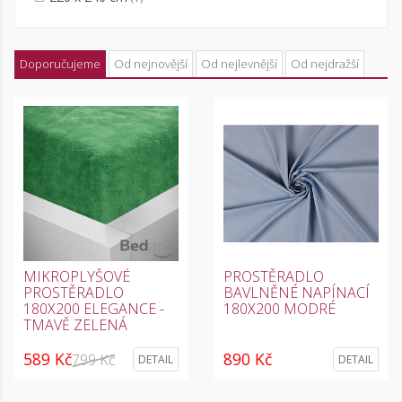
Doporučujeme
Od nejnovější
Od nejlevnější
Od nejdražší
MIKROPLYŠOVÉ
PROSTĚRADLO
PROSTĚRADLO
BAVLNĚNÉ NAPÍNACÍ
180X200 ELEGANCE -
180X200 MODRÉ
TMAVĚ ZELENÁ
589 Kč
890 Kč
799 Kč
DETAIL
DETAIL