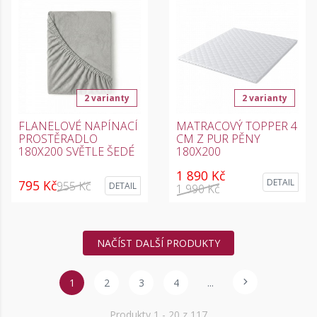
2 varianty
2 varianty
FLANELOVÉ NAPÍNACÍ
MATRACOVÝ TOPPER 4
PROSTĚRADLO
CM Z PUR PĚNY
180X200 SVĚTLE ŠEDÉ
180X200
1 890 Kč
DETAIL
795 Kč
955 Kč
DETAIL
1 990 Kč
NAČÍST DALŠÍ PRODUKTY
1
2
3
4
...
Produkty
1
- 20 z 117