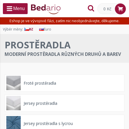
0 Kč
Menu
Eshop je ve vývojové fázi, zatím nic neobjednávejte, děkujeme.
Výběr měny:
Kč
Euro
PROSTĚRADLA
MODERNÍ PROSTĚRADLA RŮZNÝCH DRUHŮ A BAREV
Froté prostěradla
Jersey prostěradla
Jersey prostěradla s lycrou