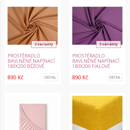
2 varianty
2 varianty
PROSTĚRADLO
PROSTĚRADLO
BAVLNĚNÉ NAPÍNACÍ
BAVLNĚNÉ NAPÍNACÍ
180X200 BÉŽOVÉ
180X200 FIALOVÉ
890 Kč
890 Kč
DETAIL
DETAIL