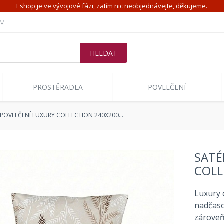
Eshop je ve vývojové fázi, zatím nic neobjednávejte, děkujeme.
ÍM
PROSTĚRADLA
POVLEČENÍ
POVLEČENÍ LUXURY COLLECTION 240X200…
SATÉ
COLL
Luxury 
nadčaso
zároveň