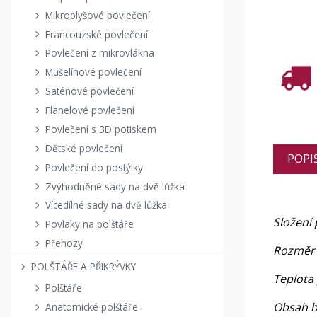
Mikroplyšové povlečení
Francouzské povlečení
Povlečení z mikrovlákna
Mušelínové povlečení
Saténové povlečení
Flanelové povlečení
Povlečení s 3D potiskem
Dětské povlečení
POPI
Povlečení do postýlky
Zvýhodněné sady na dvě lůžka
Vícedílné sady na dvě lůžka
Složení 
Povlaky na polštáře
Přehozy
Rozměr 
POLŠTÁŘE A PŘIKRÝVKY
Teplota 
Polštáře
Obsah ba
Anatomické polštáře