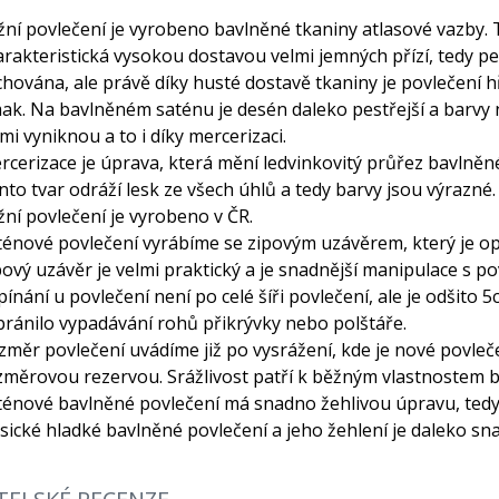
žní povlečení je vyrobeno bavlněné tkaniny atlasové vazby. 
arakteristická vysokou dostavou velmi jemných přízí, tedy pe
chována, ale právě díky husté dostavě tkaniny je povlečení h
ak. Na bavlněném saténu je desén daleko pestřejší a barvy 
mi vyniknou a to i díky mercerizaci.
rcerizace je úprava, která mění ledvinkovitý průřez bavlně
nto tvar odráží lesk ze všech úhlů a tedy barvy jsou výrazné
žní povlečení je vyrobeno v ČR.
ténové povlečení vyrábíme se zipovým uzávěrem, který je o
pový uzávěr je velmi praktický a je snadnější manipulace s po
ínání u povlečení není po celé šíři povlečení, ale je odšito 5
bránilo vypadávání rohů přikrývky nebo polštáře.
změr povlečení uvádíme již po vysrážení, kde je nové povleč
změrovou rezervou. Srážlivost patří k běžným vlastnostem b
ténové bavlněné povlečení má snadno žehlivou úpravu, ted
asické hladké bavlněné povlečení a jeho žehlení je daleko sna