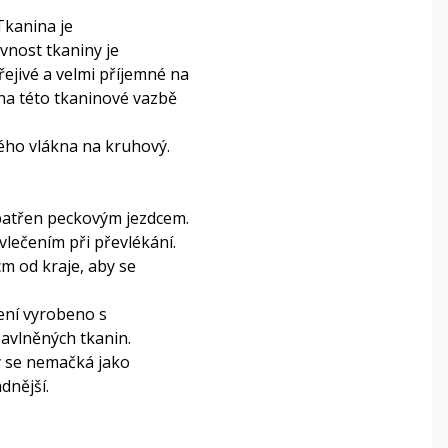
Tkanina je
vnost tkaniny je
řejivé a velmi příjemné na
na této tkaninové vazbě
ného vlákna na kruhový.
.
patřen peckovým jezdcem.
vlečením při převlékání.
cm od kraje, aby se
ení vyrobeno s
avlněných tkanin.
y se nemačká jako
dnější.