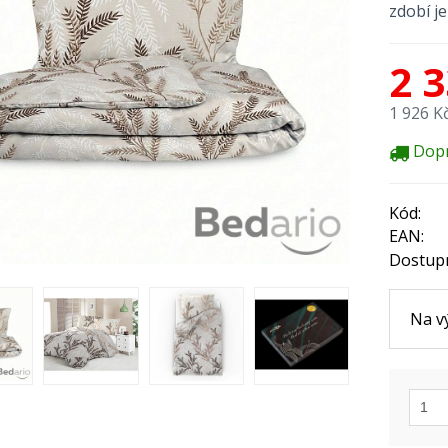
zdobí j
2 
1 926 K
Dop
Kód:
EAN:
Dostup
Na v