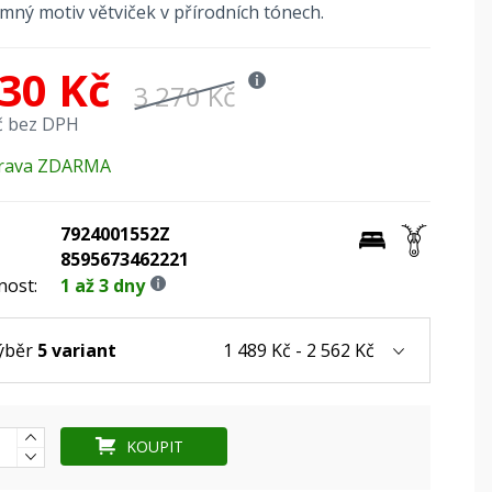
emný motiv větviček v přírodních tónech.
330 Kč
3 270 Kč
č bez DPH
rava ZDARMA
7924001552Z
8595673462221
nost:
1 až 3 dny
1 489 Kč - 2 562 Kč
ýběr
5 variant
KOUPIT