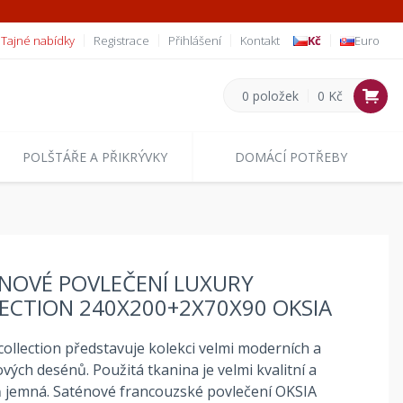
Tajné nabídky
Registrace
Přihlášení
Kontakt
Kč
Euro
0 položek
0 Kč
POLŠTÁŘE A PŘIKRÝVKY
DOMÁCÍ POTŘEBY
NOVÉ POVLEČENÍ LUXURY
ECTION 240X200+2X70X90 OKSIA
collection představuje kolekci velmi moderních a
vých desénů. Použitá tkanina je velmi kvalitní a
 jemná. Saténové francouzské povlečení OKSIA