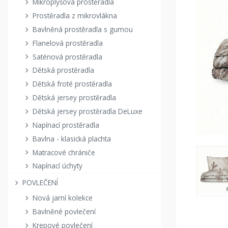
Mikroplyšová prostěradla
Prostěradla z mikrovlákna
Bavlněná prostěradla s gumou
Flanelová prostěradla
Saténová prostěradla
Dětská prostěradla
Dětská froté prostěradla
Dětská jersey prostěradla
Dětská jersey prostěradla DeLuxe
Napínací prostěradla
Bavlna - klasická plachta
Matracové chrániče
Napínací úchyty
POVLEČENÍ
Nová jarní kolekce
Bavlněné povlečení
Krepové povlečení