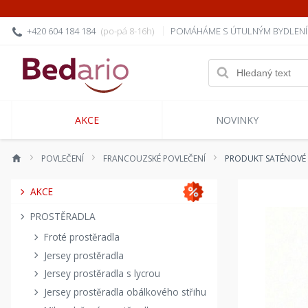
+420 604 184 184
(po-pá 8-16h)
POMÁHÁME S ÚTULNÝM BYDLEN
AKCE
NOVINKY
POVLEČENÍ
FRANCOUZSKÉ POVLEČENÍ
PRODUKT SATÉNOVÉ 
AKCE
PROSTĚRADLA
Froté prostěradla
Jersey prostěradla
Jersey prostěradla s lycrou
Jersey prostěradla obálkového střihu