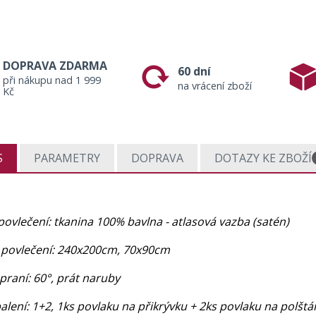
DOPRAVA ZDARMA
60 dní
při nákupu nad 1 999
na vrácení zboží
Kč
S
PARAMETRY
DOPRAVA
DOTAZY KE ZBOŽÍ
povlečení: tkanina 100% bavlna - atlasová vazba (satén)
povlečení: 240x200cm, 70x90cm
praní: 60°, prát naruby
lení: 1+2, 1ks povlaku na přikrývku + 2ks povlaku na polštá