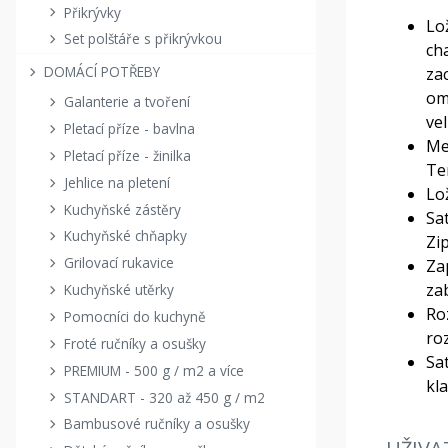
Přikrývky
Lo
Set polštáře s přikrývkou
ch
DOMÁCÍ POTŘEBY
za
om
Galanterie a tvoření
vel
Pletací příze - bavlna
Me
Pletací příze - žinilka
Te
Jehlice na pletení
Lo
Kuchyňské zástěry
Sa
Kuchyňské chňapky
Zi
Grilovací rukavice
Zap
za
Kuchyňské utěrky
Ro
Pomocníci do kuchyně
ro
Froté ručníky a osušky
Sa
PREMIUM - 500 g / m2 a více
kl
STANDART - 320 až 450 g / m2
Bambusové ručníky a osušky