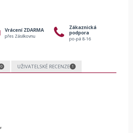
Zákaznická
Vrácení ZDARMA
podpora
přes Zásilkovnu
po-pá 8-16
UŽIVATELSKÉ RECENZE
0
1
ř