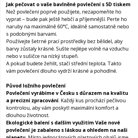
Jak pečovat o vaše bavlněné povlečení s 5D tiskem
Než povlečení poprvé použijete, nezapomeňte ho
vyprat – bude pak ještě hebčí a příjemnější. Perte ho
naruby na maximálně 60°C, ideálně samostatně nebo
s podobnými barvami.
Používejte šetrné prací prostředky bez bělidel, aby
barvy zůstaly krásné. Sušte nejlépe volně na vzduchu
nebo v sušičce na nízký stupeň.
A pokud budete žehlit, stačí střední teplota. Takto
vám povlečení dlouho vydrží krásné a pohodlné.
Původ ložního povlečení
Povlečení vyrábíme v Česku s důrazem na kvalitu
a precizní zpracování
. Každý kus prochází pečlivou
kontrolou, aby vám poskytl maximální komfort a
dlouhou životnost.
Ekologické balení s dalším využitím Vaše nové
povlečení je zabaleno s láskou a ohledem na naši
planetu.
Místo jednorázových plastových obalů jsme