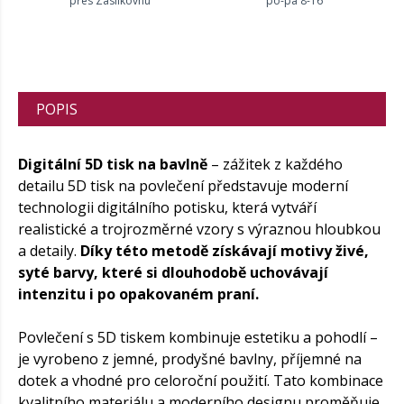
přes Zásilkovnu
po-pá 8-16
POPIS
Digitální 5D tisk na bavlně
– zážitek z každého
detailu 5D tisk na povlečení představuje moderní
technologii digitálního potisku, která vytváří
realistické a trojrozměrné vzory s výraznou hloubkou
a detaily.
Díky této metodě získávají motivy živé,
syté barvy, které si dlouhodobě uchovávají
intenzitu i po opakovaném praní.
Povlečení s 5D tiskem kombinuje estetiku a pohodlí –
je vyrobeno z jemné, prodyšné bavlny, příjemné na
dotek a vhodné pro celoroční použití. Tato kombinace
kvalitního materiálu a moderního designu proměňuje