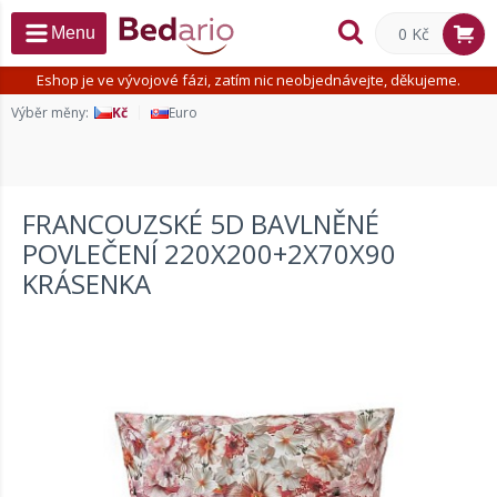
0 Kč
Menu
Eshop je ve vývojové fázi, zatím nic neobjednávejte, děkujeme.
Výběr měny:
Kč
Euro
FRANCOUZSKÉ 5D BAVLNĚNÉ
POVLEČENÍ 220X200+2X70X90
KRÁSENKA