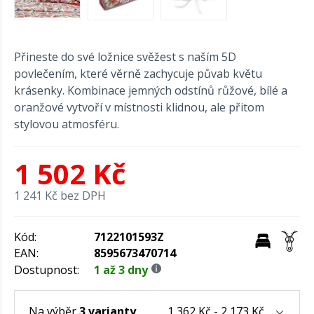
Přineste do své ložnice svěžest s naším 5D
povlečením, které věrně zachycuje půvab květu
krásenky. Kombinace jemných odstínů růžové, bílé a
oranžové vytvoří v místnosti klidnou, ale přitom
stylovou atmosféru.
1 502 Kč
1 241 Kč bez DPH
Kód:
7122101593Z
EAN:
8595673470714
Dostupnost:
1 až 3 dny
1 362 Kč - 2 173 Kč
Na výběr
3 varianty