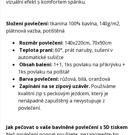
vizuální efekt s komfortem spánku.
Složení povlečení:
tkanina 100% bavlna, 140g/m2,
plátnová vazba, potištěná
Rozměr povlečení:
140x220cm, 70x90cm
Teplota praní:
60°, prát naruby, sušení v
automatické sušičce
Obsah balení:
1+1, 1ks povlaku na přikrývku +
1ks povlaku na polštář
Barva povlečení:
růžová, bílá, oranžová
Zapínání na se zipový uzávěr.
Používáme
kvalitní zip s peckovým jezdcem, který je
nenápadně zapuštěný a nevystupuje z
povlečení.
Jak pečovat o vaše bavlněné povlečení s 5D tiskem
Než povlečení poprvé použijete, nezapomeňte ho