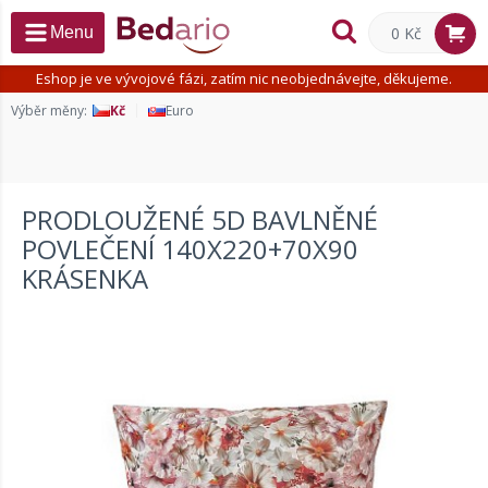
0 Kč
Menu
Eshop je ve vývojové fázi, zatím nic neobjednávejte, děkujeme.
Výběr měny:
Kč
Euro
PRODLOUŽENÉ 5D BAVLNĚNÉ
POVLEČENÍ 140X220+70X90
KRÁSENKA