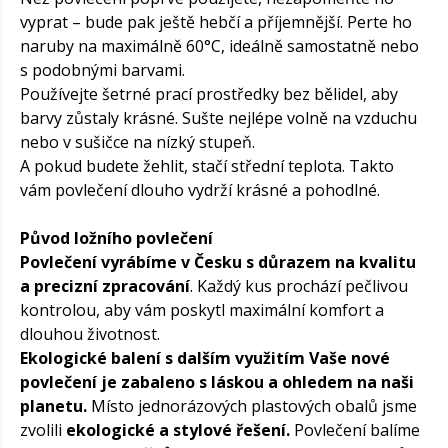
vyprat – bude pak ještě hebčí a příjemnější. Perte ho
naruby na maximálně 60°C, ideálně samostatně nebo
s podobnými barvami.
Používejte šetrné prací prostředky bez bělidel, aby
barvy zůstaly krásné. Sušte nejlépe volně na vzduchu
nebo v sušičce na nízký stupeň.
A pokud budete žehlit, stačí střední teplota. Takto
vám povlečení dlouho vydrží krásné a pohodlné.
Původ ložního povlečení
Povlečení vyrábíme v Česku s důrazem na kvalitu
a precizní zpracování
. Každý kus prochází pečlivou
kontrolou, aby vám poskytl maximální komfort a
dlouhou životnost.
Ekologické balení s dalším využitím Vaše nové
povlečení je zabaleno s láskou a ohledem na naši
planetu.
Místo jednorázových plastových obalů jsme
zvolili
ekologické a stylové řešení.
Povlečení balíme