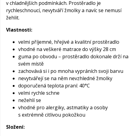
v chladnějších podmínkách. Prostěradlo je
rychleschnoucí, nevytváří žmolky a navíc se nemusí
žehlit.
Vlastnosti:
velmi příjemné, hřejivé a kvalitní prostěradlo
vhodné na veškeré matrace do výšky 28 cm
guma po obvodu – prostěradlo dokonale drží na
svém místě
zachovává si i po mnoha vypráních svoji barvu
nevytvářejí se na něm nevzhledné žmolky
doporučená teplota praní: 40°C
velmi rychle schne
nežehlí se
vhodné pro alergiky, astmatiky a osoby
s extrémně citlivou pokožkou
Složení: