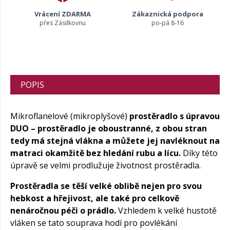
Vrácení ZDARMA
Zákaznická podpora
přes Zásilkovnu
po-pá 8-16
POPIS
Mikroflanelové (mikroplyšové)
prostěradlo s úpravou
DUO – prostěradlo je oboustranné, z obou stran
tedy má stejná vlákna a můžete jej navléknout na
matraci okamžitě bez hledání rubu a lícu.
Díky této
úpravě se velmi prodlužuje životnost prostěradla.
Prostěradla se těší velké oblibě nejen pro svou
hebkost a hřejivost, ale také pro celkově
nenáročnou péči o prádlo.
Vzhledem k velké hustotě
vláken se tato souprava hodí pro povlékání