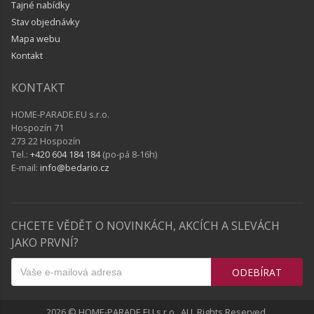
Tajné nabídky
Stav objednávky
Mapa webu
Kontakt
KONTAKT
HOME-PARADE.EU s.r.o.
Hospozín 71
273 22 Hospozín
Tel.:
+420 604 184 184
(po-pá 8-16h)
E-mail:
info@bedario.cz
CHCETE VĚDĚT O NOVINKÁCH, AKCÍCH A SLEVÁCH
JAKO PRVNÍ?
ODEBÍRAT
2026 © HOME-PARADE.EU s.r.o., ALL Rights Reserved.