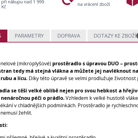
při nákupu nad 1 999
na vrácení zboží
Kč
S
PARAMETRY
DOPRAVA
DOTAZY KE ZBOŽÍ
anelové (mikroplyšové)
prostěradlo s úpravou DUO – prost
stran tedy má stejná vlákna a můžete jej navléknout n
rubu a lícu.
Díky této úpravě se velmi prodlužuje životnost 
adla se těší velké oblibě nejen pro svou hebkost a hřejiv
 nenáročnou péči o prádlo.
Vzhledem k velké hustotě vláke
ékání v chladnějších podmínkách. Prostěradlo je rychleschno
 nemusí žehlit.
sti:
mi příjemné, hřejivé a kvalitní prostěradlo