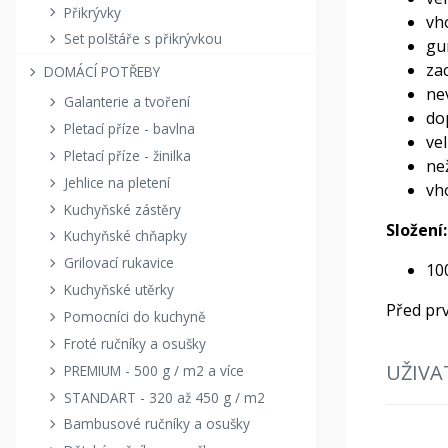
Přikrývky
vh
Set polštáře s přikrývkou
gu
za
DOMÁCÍ POTŘEBY
ne
Galanterie a tvoření
do
Pletací příze - bavlna
ve
Pletací příze - žinilka
ne
Jehlice na pletení
vh
Kuchyňské zástěry
Složení:
Kuchyňské chňapky
Grilovací rukavice
10
Kuchyňské utěrky
Před pr
Pomocníci do kuchyně
Froté ručníky a osušky
UŽIVA
PREMIUM - 500 g / m2 a více
STANDART - 320 až 450 g / m2
Bambusové ručníky a osušky