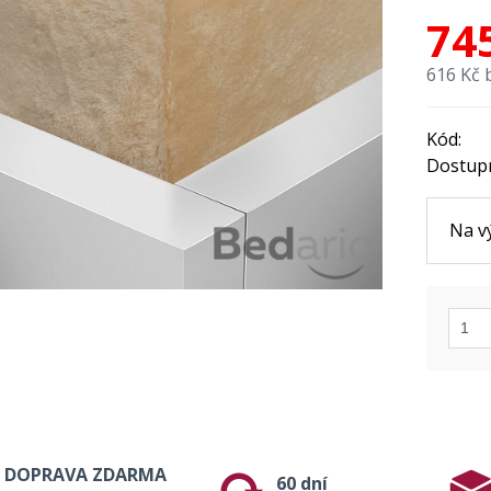
74
616 Kč 
Kód:
Dostup
Na v
DOPRAVA ZDARMA
60 dní