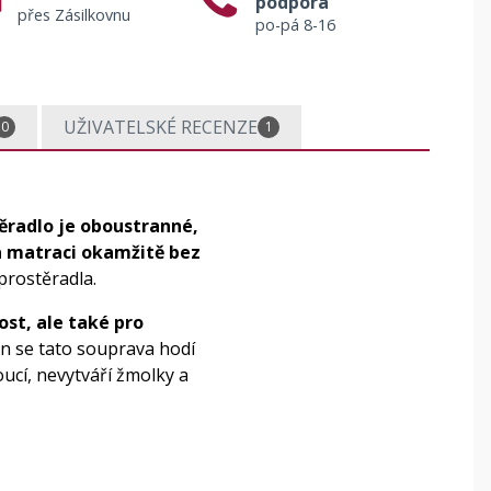
podpora
přes Zásilkovnu
po-pá 8-16
UŽIVATELSKÉ RECENZE
0
1
ěradlo je oboustranné,
a matraci okamžitě bez
prostěradla.
ost, ale také pro
n se tato souprava hodí
ucí, nevytváří žmolky a