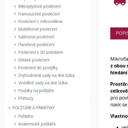
Mikroplyšové povlečení
Francouzské povlečení
Povlečení z mikrovlákna
Mušelínové povlečení
POPI
Saténové povlečení
Flanelové povlečení
Povlečení s 3D potiskem
Mikrofl
Dětské povlečení
z obou 
Povlečení do postýlky
hledání 
Zvýhodněné sady na dvě lůžka
Vícedílné sady na dvě lůžka
Prostěr
celkově
Povlaky na polštáře
pro povl
Přehozy
navíc se
POLŠTÁŘE A PŘIKRÝVKY
Vlastno
Polštáře
Anatomické polštáře
vel