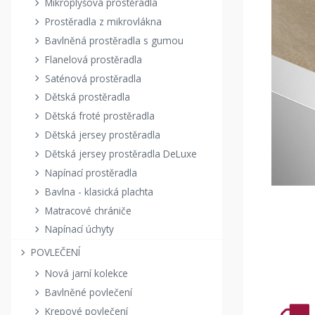
Mikroplyšová prostěradla
Prostěradla z mikrovlákna
Bavlněná prostěradla s gumou
Flanelová prostěradla
Saténová prostěradla
Dětská prostěradla
Dětská froté prostěradla
Dětská jersey prostěradla
Dětská jersey prostěradla DeLuxe
Napínací prostěradla
Bavlna - klasická plachta
Matracové chrániče
Napínací úchyty
POVLEČENÍ
Nová jarní kolekce
Bavlněné povlečení
Krepové povlečení