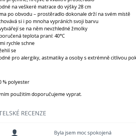
odné na veškeré matrace do výšky 28 cm
ma po obvodu – prostěradlo dokonale drží na svém místě
chovává si i po mnoha vypráních svoji barvu
vytvářejí se na něm nevzhledné žmolky
poručená teplota praní: 40°C
lmi rychle schne
žehlí se
odné pro alergiky, astmatiky a osoby s extrémně citlivou p
0 % polyester
vním použitím doporučujeme vyprat.
TELSKÉ RECENZE
Byla jsem moc spokojená