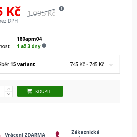
5 Kč
1 095 Kč
bez DPH
180apm04
nost:
1 až 3 dny
745 Kč - 745 Kč
ýběr
15 variant
KOUPIT
Zákaznická
Vrácení ZDARMA