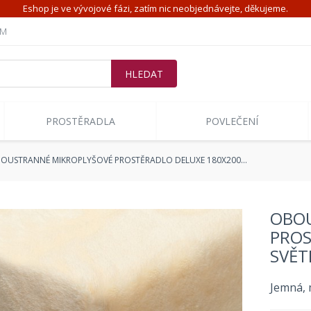
Eshop je ve vývojové fázi, zatím nic neobjednávejte, děkujeme.
ÍM
PROSTĚRADLA
POVLEČENÍ
OUSTRANNÉ MIKROPLYŠOVÉ PROSTĚRADLO DELUXE 180X200…
OBOU
PROS
SVĚT
Jemná, 