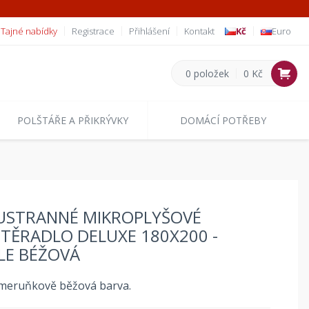
Tajné nabídky
Registrace
Přihlášení
Kontakt
Kč
Euro
0 položek
0 Kč
POLŠTÁŘE A PŘIKRÝVKY
DOMÁCÍ POTŘEBY
STRANNÉ MIKROPLYŠOVÉ
TĚRADLO DELUXE 180X200 -
LE BÉŽOVÁ
meruňkově běžová barva.