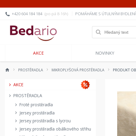
+420 604 184 184
(po-pá 8-16h)
POMÁHÁME S ÚTULNÝM BYDLEN
AKCE
NOVINKY
PROSTĚRADLA
MIKROPLYŠOVÁ PROSTĚRADLA
PRODUKT OB
AKCE
PROSTĚRADLA
Froté prostěradla
Jersey prostěradla
Jersey prostěradla s lycrou
Jersey prostěradla obálkového střihu