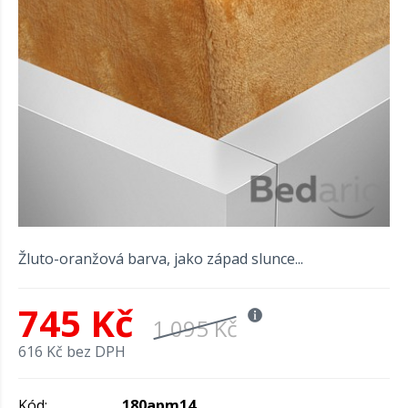
Žluto-oranžová barva, jako západ slunce...
745 Kč
1 095 Kč
616 Kč bez DPH
Kód:
180apm14