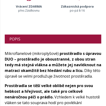
Vrácení ZDARMA
Zákaznická podpora
přes Zásilkovnu
po-pá 8-16
POPIS
Mikroflanelové (mikroplyšové)
prostěradlo s úpravou
DUO – prostěradlo je oboustranné, z obou stran
tedy má stejná vlákna a můžete jej navléknout na
matraci okamžitě bez hledání rubu a lícu.
Díky této
úpravě se velmi prodlužuje životnost prostěradla.
Prostěradla se těší velké oblibě nejen pro svou
hebkost a hřejivost, ale také pro celkově
nenáročnou péči o prádlo.
Vzhledem k velké hustotě
vláken se tato souprava hodí pro povlékání