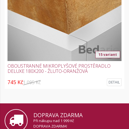
15 variant
OBOUSTRANNÉ MIKROPLYŠOVÉ PROSTĚRADLO
DELUXE 180X200 - ŽLUTO-ORANŽOVÁ
745 Kč
1 095 Kč
DETAIL
DOPRAVA ZDARMA
Při nákupu nad 1 999 Kč
DOPRAVA ZDARMA!