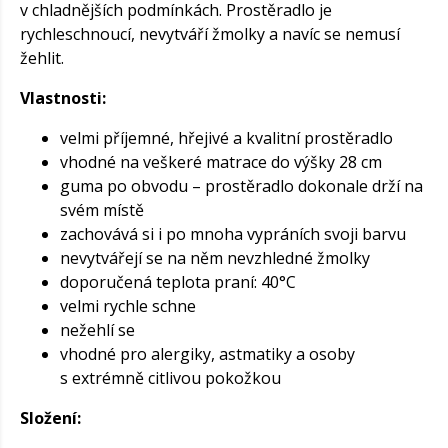
v chladnějších podmínkách. Prostěradlo je
rychleschnoucí, nevytváří žmolky a navíc se nemusí
žehlit.
Vlastnosti:
velmi příjemné, hřejivé a kvalitní prostěradlo
vhodné na veškeré matrace do výšky 28 cm
guma po obvodu – prostěradlo dokonale drží na
svém místě
zachovává si i po mnoha vypráních svoji barvu
nevytvářejí se na něm nevzhledné žmolky
doporučená teplota praní: 40°C
velmi rychle schne
nežehlí se
vhodné pro alergiky, astmatiky a osoby
s extrémně citlivou pokožkou
Složení: