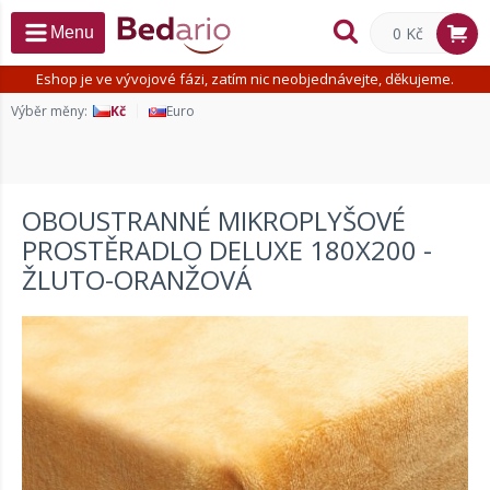
0 Kč
Menu
Eshop je ve vývojové fázi, zatím nic neobjednávejte, děkujeme.
Výběr měny:
Kč
Euro
OBOUSTRANNÉ MIKROPLYŠOVÉ
PROSTĚRADLO DELUXE 180X200 -
ŽLUTO-ORANŽOVÁ